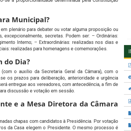
o-se a proporcionalidade determinada pela Constituição
ara Municipal?
m plenário para debater ou votar alguma proposição ou
as, excepcionalmente, secretas.
Podem ser: – Ordinárias:
mento Interno; – Extraordinárias: realizadas nos dias e
eciais: realizadas para homenagens e comemorações.
 do Dia?
(com o auxílio da Secretaria Geral da Câmara), com o
e os prazos para deliberação, anterioridade e urgência
erá entregue aos vereadores, com antecedência, a fim de
ara discussão e votação em sessão.
ente e a Mesa Diretora da Câmara
madas chapas com candidatos à Presidência. Por votação
bros da Casa elegem o Presidente. O mesmo processo é