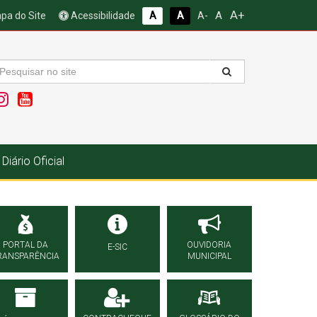
A+
A
pa do Site
Acessibilidade
A
A
A-
Diário Oficial
PORTAL DA
OUVIDORIA
E-SIC
RANSPARÊNCIA
MUNICIPAL