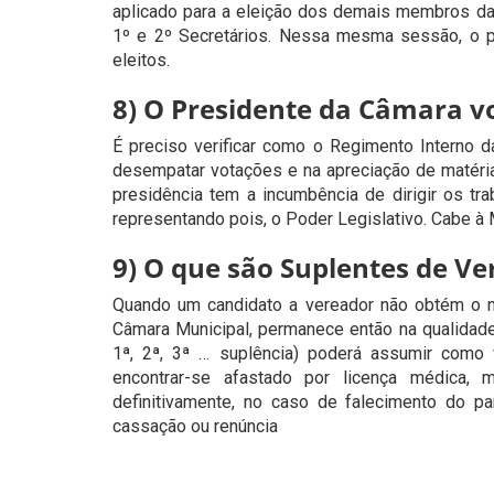
aplicado para a eleição dos demais membros da
1º e 2º Secretários. Nessa mesma sessão, o p
eleitos.
8) O Presidente da Câmara v
É preciso verificar como o Regimento Interno da
desempatar votações e na apreciação de matéria
presidência tem a incumbência de dirigir os tr
representando pois, o Poder Legislativo. Cabe à 
9) O que são Suplentes de V
Quando um candidato a vereador não obtém o n
Câmara Municipal, permanece então na qualidad
1ª, 2ª, 3ª … suplência) poderá assumir como 
encontrar-se afastado por licença médica, m
definitivamente, no caso de falecimento do p
cassação ou renúncia