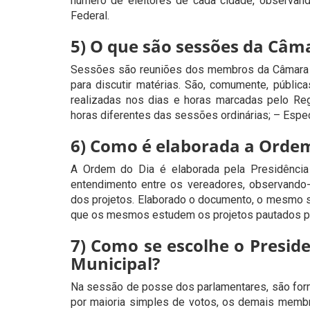
número de eleitores de cada cidade, observand
Federal.
5) O que são sessões da Câm
Sessões são reuniões dos membros da Câmara e
para discutir matérias. São, comumente, públic
realizadas nos dias e horas marcadas pelo Regi
horas diferentes das sessões ordinárias; – Esp
6) Como é elaborada a Ordem
A Ordem do Dia é elaborada pela Presidência 
entendimento entre os vereadores, observando-s
dos projetos. Elaborado o documento, o mesmo s
que os mesmos estudem os projetos pautados p
7) Como se escolhe o Presid
Municipal?
Na sessão de posse dos parlamentares, são for
por maioria simples de votos, os demais mem