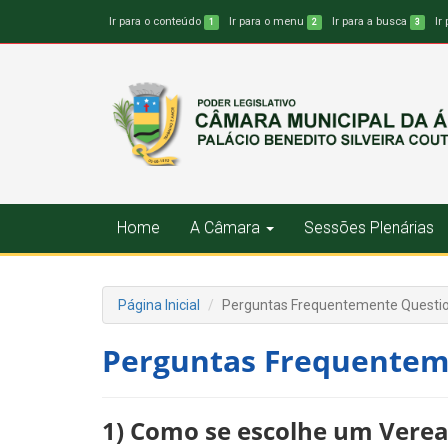
Ir para o conteúdo
Ir para o menu
Ir para a busca
Ir
1
2
3
Home
A Câmara
Sessões Plenárias
Página Inicial
Perguntas Frequentemente Questi
Perguntas Frequentem
1) Como se escolhe um Vere