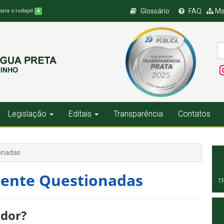
Glossário
FAQ
Ma
 para o rodapé
4
Legislação
Editais
Transparência
Contatos
onadas
ente Questionadas
T
ador?