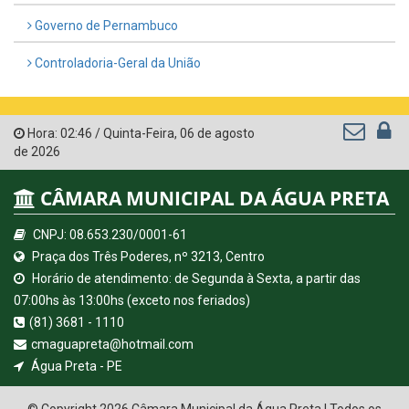
Governo de Pernambuco
Controladoria-Geral da União
Hora:
02:46
/
Quinta-Feira
,
06 de agosto
de 2026
CÂMARA MUNICIPAL DA ÁGUA PRETA
CNPJ: 08.653.230/0001-61
Praça dos Três Poderes, nº 3213, Centro
Horário de atendimento: de Segunda à Sexta, a partir das
07:00hs às 13:00hs (exceto nos feriados)
(81) 3681 - 1110
cmaguapreta@hotmail.com
Água Preta - PE
© Copyright 2026 Câmara Municipal da Água Preta | Todos os