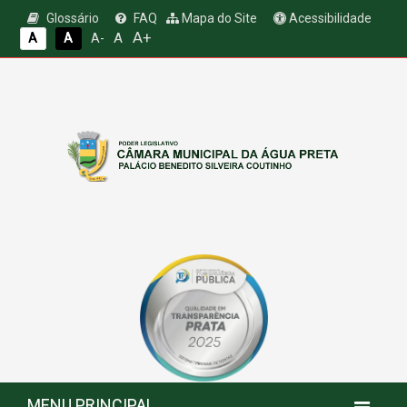
Glossário
FAQ
Mapa do Site
Acessibilidade
A+
A
A
A
A-
MENU PRINCIPAL