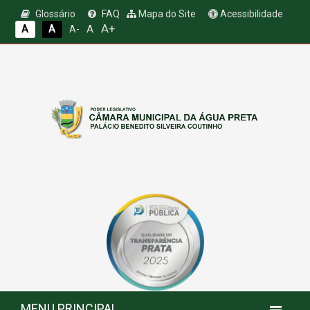
Glossário
FAQ
Mapa do Site
Acessibilidade
A+
A
A
A
A-
MENU PRINCIPAL