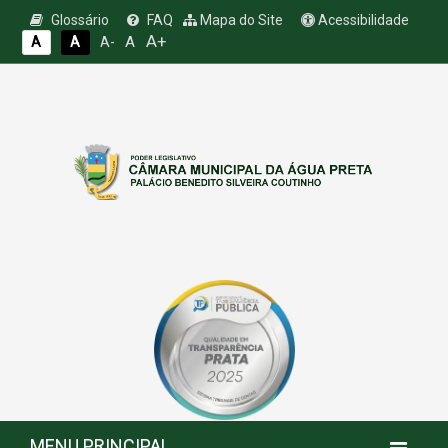
Glossário
FAQ
Mapa do Site
Acessibilidade
A+
A
A
A
A-
MENU PRINCIPAL