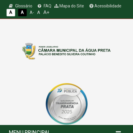
Glossário
FAQ
Mapa do Site
Acessibilidade
A+
A
A
A
A-
MENU PRINCIPAL