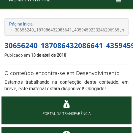
Página Inicial
30656240_187086432086641_4359459233246296965_n
30656240_187086432086641_435945
Publicado em
13 de abril de 2018
O conteúdo encontra-se em Desenvolvimento
Estamos trabalhando na confecção deste conteúdo, em
breve, este material estará disponível! Obrigado!
PORTAL DA TRANSPARÊNCIA