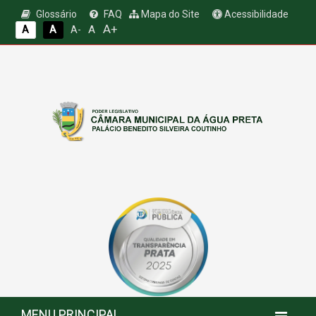
Glossário
FAQ
Mapa do Site
Acessibilidade
A+
A
A
A
A-
MENU PRINCIPAL