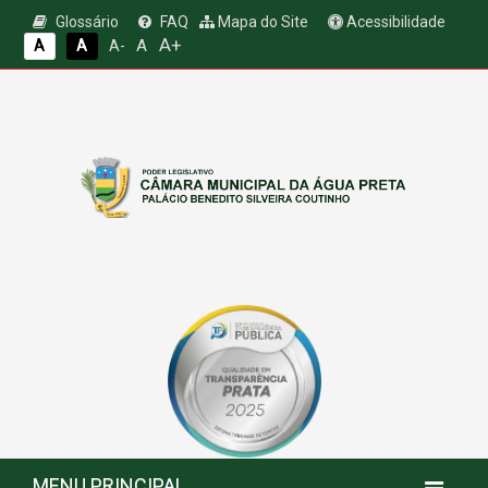
Glossário
FAQ
Mapa do Site
Acessibilidade
A+
A
A
A
A-
MENU PRINCIPAL