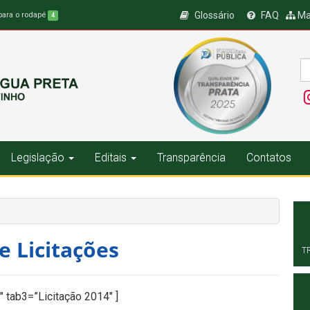
Glossário
FAQ
Ma
 para o rodapé
4
Legislação
Editais
Transparência
Contatos
 Licitações
T
″ tab3=”Licitação 2014″ ]