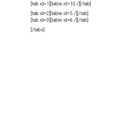
[tab id=1][table id=10 /][/tab]
[tab id=2][table id=5 /][/tab]
[tab id=3][table id=6 /][/tab]
[/tabs]