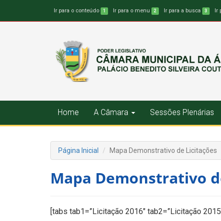
Ir para o conteúdo
Ir para o menu
Ir para a busca
Ir
1
2
3
Home
A Câmara
Sessões Plenárias
Página Inicial
Mapa Demonstrativo de Licitações
Mapa Demonstrativo de
[tabs tab1=”Licitação 2016″ tab2=”Licitação 2015