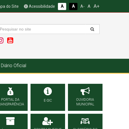
A+
A
pa do Site
Acessibilidade
A
A
A-
Diário Oficial
PORTAL DA
OUVIDORIA
E-SIC
RANSPARÊNCIA
MUNICIPAL