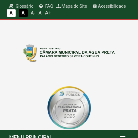
Glossário
FAQ
Mapa do Site
Acessibilidade
A+
A
A
A
A-
MENU PRINCIPAL