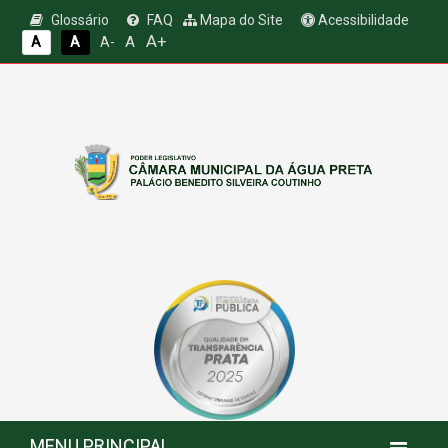
Glossário
FAQ
Mapa do Site
Acessibilidade
A+
A
A
A
A-
MENU PRINCIPAL