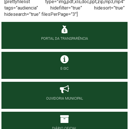
[prettyfilelist type=”img,pdf,xls,doc,ppt,zip,mp3,mp4″
tags=”audiencia” hidefilter=”true” hidesort=”true”
hidesearch=”true” filesPerPage=”3″]
PORTAL DA TRANSPARÊNCIA
E-SIC
OUVIDORIA MUNICIPAL
DIÁRIO OFICIAL